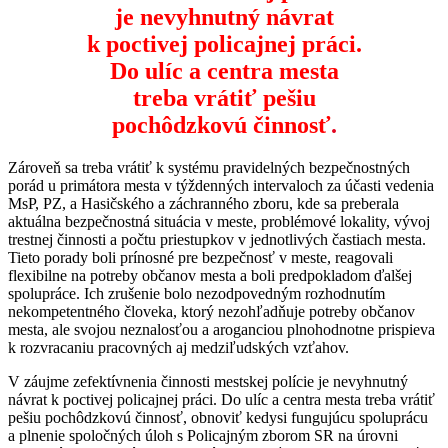
je nevyhnutný návrat
k poctivej policajnej práci.
Do ulíc a centra mesta
treba vrátiť pešiu
pochôdzkovú činnosť
.
Zároveň sa treba vrátiť k systému pravidelných bezpečnostných
porád u primátora mesta v týždenných intervaloch za účasti vedenia
MsP, PZ, a Hasičského a záchranného zboru, kde sa preberala
aktuálna bezpečnostná situácia v meste, problémové lokality, vývoj
trestnej činnosti a počtu priestupkov v jednotlivých častiach mesta.
Tieto porady boli prínosné pre bezpečnosť v meste, reagovali
flexibilne na potreby občanov mesta a boli predpokladom ďalšej
spolupráce. Ich zrušenie bolo nezodpovedným rozhodnutím
nekompetentného človeka, ktorý nezohľadňuje potreby občanov
mesta, ale svojou neznalosťou a aroganciou plnohodnotne prispieva
k rozvracaniu pracovných aj medziľudských vzťahov.
V záujme zefektívnenia činnosti mestskej polície je nevyhnutný
návrat k poctivej policajnej práci. Do ulíc a centra mesta treba vrátiť
pešiu pochôdzkovú činnosť, obnoviť kedysi fungujúcu spoluprácu
a plnenie spoločných úloh s Policajným zborom SR na úrovni