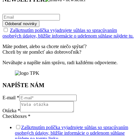
Zaškrtnutím políčka vyjadrujete súhlas so spracúvaním
osobných údajov, bližšie informácie o udelenom súhlase nájdete tu.
Máte podnet, alebo sa chcete niečo spýtať?
Chceli by ste pomôcť ako dobrovoľník?
Neváhajte a napíšte nám správu, radi každému odpovieme.
NAPÍŠTE NÁM
E-mail
*
Otázka
*
Checkboxes
*
Zaškrtnutím políčka vyjadrujete súhlas so spracúvaním
osobných údajov, bližšie informácie o udelenom súhlase
nájdete na tomto linku