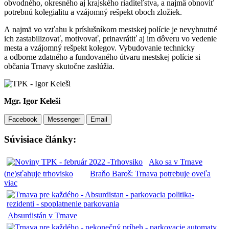
obvodného, okresného aj krajského riaditeľstva, a najmä obnoviť
potrebnú kolegialitu a vzájomný rešpekt oboch zložiek.
A najmä vo vzťahu k príslušníkom mestskej polície je nevyhnutné
ich zastabilizovať, motivovať, prinavrátiť aj im dôveru vo vedenie
mesta a vzájomný rešpekt kolegov. Vybudovanie technicky
a odborne zdatného a fundovaného útvaru mestskej polície si
občania Trnavy skutočne zaslúžia.
Mgr. Igor Keleši
Facebook
Messenger
Email
Súvisiace články:
Ako sa v Trnave
(ne)sťahuje trhovisko
Braňo Baroš: Trnava potrebuje oveľa
viac
Absurdistán v Trnave