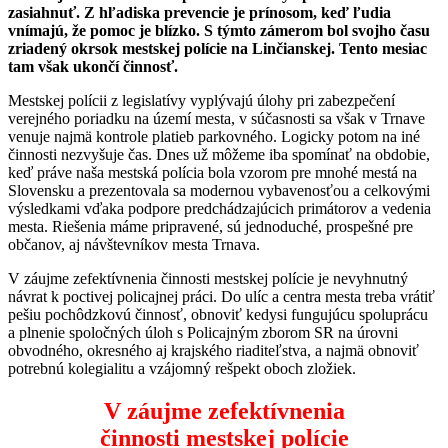
zasiahnuť. Z hľadiska prevencie je prínosom, keď ľudia
vnímajú, že pomoc je blízko. S týmto zámerom bol svojho času
zriadený okrsok mestskej polície na Linčianskej. Tento mesiac
tam však ukončí činnosť.
Mestskej polícii z legislatívy vyplývajú úlohy pri zabezpečení
verejného poriadku na území mesta, v súčasnosti sa však v Trnave
venuje najmä kontrole platieb parkovného. Logicky potom na iné
činnosti nezvyšuje čas. Dnes už môžeme iba spomínať na obdobie,
keď práve naša mestská polícia bola vzorom pre mnohé mestá na
Slovensku a prezentovala sa modernou vybavenosťou a celkovými
výsledkami vďaka podpore predchádzajúcich primátorov a vedenia
mesta. Riešenia máme pripravené, sú jednoduché, prospešné pre
občanov, aj návštevníkov mesta Trnava.
V záujme zefektívnenia činnosti mestskej polície je nevyhnutný
návrat k poctivej policajnej práci. Do ulíc a centra mesta treba vrátiť
pešiu pochôdzkovú činnosť, obnoviť kedysi fungujúcu spoluprácu
a plnenie spoločných úloh s Policajným zborom SR na úrovni
obvodného, okresného aj krajského riaditeľstva, a najmä obnoviť
potrebnú kolegialitu a vzájomný rešpekt oboch zložiek.
V záujme zefektívnenia
činnosti mestskej polície