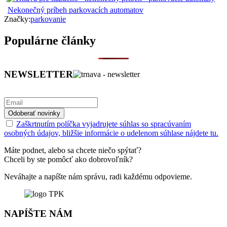
Nekonečný príbeh parkovacích automatov
Značky:
parkovanie
Populárne články
NEWSLETTER
Zaškrtnutím políčka vyjadrujete súhlas so spracúvaním
osobných údajov, bližšie informácie o udelenom súhlase nájdete tu.
Máte podnet, alebo sa chcete niečo spýtať?
Chceli by ste pomôcť ako dobrovoľník?
Neváhajte a napíšte nám správu, radi každému odpovieme.
NAPÍŠTE NÁM