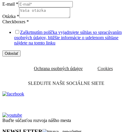
E-mail
*
Otázka
*
Checkboxes
*
Zaškrtnutím políčka vyjadrujete súhlas so spracúvaním
osobných údajov, bližšie informácie o udelenom súhlase
nájdete na tomto linku
Odoslať
Ochrana osobných údajov
Cookies
SLEDUJTE NAŠE SOCIÁLNE SIETE
Buďte súčasťou rozvoja nášho mesta
NEWSLETTER